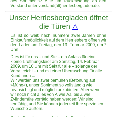
des Sortiments? Bitte um Rückmeldung an den
Vorstand unter vorstand(ätt)herrlesbergladen.de.
Unser Herrlesbergladen öffnet
die Türen
△
Es ist so weit: nach nunmehr zwei Jahren ohne
Einkaufsmöglichkeit auf dem Herrlesberg öffnen wir
den Laden
am Freitag, den 13. Februar 2009, um 7
Uhr!
Dies ist für uns – und Sie – ein Anlass für eine
kleine Eröffnungsfeier
am Samstag, 14. Februar
2009, um 10 Uhr
mit Sekt für alle – solange der
Vorrat reicht – und mit einer Überraschung für alle
Kundinnen ...
Wir werden uns zwar bemühen (Betonung auf
»Mühe«), unser Sortiment so vollständig wie
beabsichtigt und möglich anzubieten. Aber wenn
wir noch nicht alles von A wie Aal bis Z wie
Zylinderhüte vorrätig haben werden: Wir sind
lernfähig, und Sie können jederzeit Ihre speziellen
Wünsche äußern.