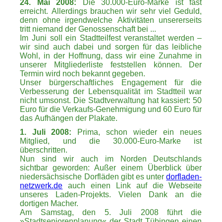
24. Mai 2008:
Die 30.000-Euro-Marke ist fast
erreicht. Allerdings brauchen wir sehr viel Geduld,
denn ohne irgendwelche Aktivitäten unsererseits
tritt niemand der Genossenschaft bei ...
Im Juni soll ein Stadtteilfest veranstaltet werden –
wir sind auch dabei und sorgen für das leibliche
Wohl, in der Hoffnung, dass wir eine Zunahme in
unserer Mitgliederliste feststellen können. Der
Termin wird noch bekannt gegeben.
Unser bürgerschaftliches Engagement für die
Verbesserung der Lebensqualität im Stadtteil war
nicht umsonst.
Die Stadtverwaltung hat kassiert: 50
Euro für die Verkaufs-Genehmigung und 60 Euro für
das Aufhängen der Plakate.
1. Juli 2008:
Prima, schon wieder ein neues
Mitglied, und die 30.000-Euro-Marke ist
überschritten.
Nun sind wir auch im Norden Deutschlands
sichtbar geworden: Außer einem Überblick über
niedersächsische Dorfläden gibt es unter
dorfladen-
netzwerk.de
auch einen Link auf die Webseite
unseres Laden-Projekts. Vielen Dank an die
dortigen Macher.
Am Samstag, den 5. Juli 2008 führt die
»Stadtseniorenplanung« der Stadt Tübingen einen