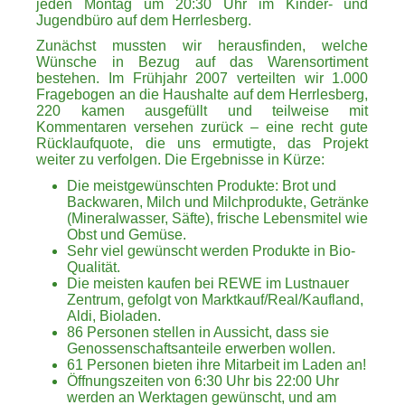
jeden Montag um 20:30 Uhr im Kinder- und
Jugendbüro auf dem Herrlesberg.
Zunächst mussten wir herausfinden, welche
Wünsche in Bezug auf das Warensortiment
bestehen. Im Frühjahr 2007 verteilten wir 1.000
Fragebogen an die Haushalte auf dem Herrlesberg,
220 kamen ausgefüllt und teilweise mit
Kommentaren versehen zurück – eine recht gute
Rücklaufquote, die uns ermutigte, das Projekt
weiter zu verfolgen. Die Ergebnisse in Kürze:
Die meistgewünschten Produkte: Brot und
Backwaren, Milch und Milchprodukte, Getränke
(Mineralwasser, Säfte), frische Lebensmitel wie
Obst und Gemüse.
Sehr viel gewünscht werden Produkte in Bio-
Qualität.
Die meisten kaufen bei REWE im Lustnauer
Zentrum, gefolgt von Marktkauf/Real/Kaufland,
Aldi, Bioladen.
86 Personen stellen in Aussicht, dass sie
Genossenschaftsanteile erwerben wollen.
61 Personen bieten ihre Mitarbeit im Laden an!
Öffnungszeiten von 6:30 Uhr bis 22:00 Uhr
werden an Werktagen gewünscht, und am