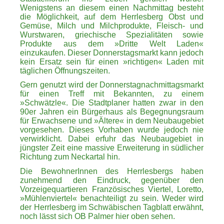
Wenigstens an diesem einen Nachmittag besteht
die Möglichkeit, auf dem Herrlesberg Obst und
Gemüse, Milch und Milchprodukte, Fleisch- und
Wurstwaren, griechische Spezialitäten sowie
Produkte aus dem »Dritte Welt Laden«
einzukaufen. Dieser Donnerstagsmarkt kann jedoch
kein Ersatz sein für einen »richtigen« Laden mit
täglichen Öffnungszeiten.
Gern genutzt wird der Donnerstagnachmittagsmarkt
für einen Treff mit Bekannten, zu einem
»Schwätzle«. Die Stadtplaner hatten zwar in den
90er Jahren ein Bürgerhaus als Begegnungsraum
für Erwachsene und »Ältere« in dem Neubaugebiet
vorgesehen. Dieses Vorhaben wurde jedoch nie
verwirklicht. Dabei erfuhr das Neubaugebiet in
jüngster Zeit eine massive Erweiterung in südlicher
Richtung zum Neckartal hin.
Die BewohnerInnen des Herrlesbergs haben
zunehmend den Eindruck, gegenüber den
Vorzeigequartieren Französisches Viertel, Loretto,
»Mühlenviertel« benachteiligt zu sein. Weder wird
der Herrlesberg im Schwäbischen Tagblatt erwähnt,
noch lässt sich OB Palmer hier oben sehen.