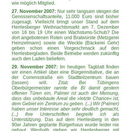
wie möglich Mitglied.
27. November 2007:
Nur sehr langsam steigen die
Genossenschaftsanteile, 11.000 Euro sind bisher
zugesagt. Vielleicht bringt unser Stand auf dem
Herrlesberger Weihnachtsmarkt am 7. Dezember
von 16 bis 19 Uhr einen Wachstums-Schub? Die
dort angebotenen Roten und Bratwürste (Metzgerei
Heinzelmann) sowie die Weckle (Bäckerei Gehr)
geben schon einen Vorgeschmack auf den
Herrlesbergladen. Beide Betriebe werden zukünftig
auch den Laden beliefern.
29. November 2007:
Im heutigen Tagblatt finden
wir einen Artikel über eine Bürgerinitiative, die an
der Corrensstraße ein Stadtteilzentrum bauen
(lassen) will. Zitat:
Bei Tübingens
Oberbürgermeister rannte die BI damit gestern
offenen Türen ein, Palmer ist auch der Meinung,
dass das unbebaute Areal die »letzte Chance« ist,
dem Gebiet ein Zentrum zu geben. (...) Wir (Palmer)
haben unser Interesse aber sehr deutlich gemacht,
(...) Ihre Unterschriften begreife ich als
Unterstützung.
Das auf dem Herrlesberg in den
90er Jahren geplante Bürgerhaus wurde leider nie
gebaut.
Weshalb stehen wir Herrlesberger mit